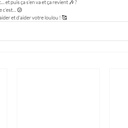
c... et puis ça s’en va et ça revient 🎶 ?
e c’est… 😕
aider et d’aider votre loulou ! 🥰