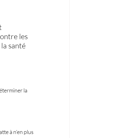
t 
ontre les 
la santé 
éterminer la 
tte à n’en plus 