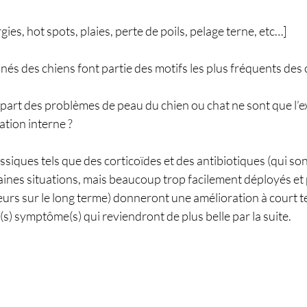
es, hot spots, plaies, perte de poils, pelage terne, etc…]
és des chiens font partie des motifs les plus fréquents des 
upart des problèmes de peau du chien ou chat ne sont que l’e
tion interne ? 
ssiques tels que des corticoïdes et des antibiotiques (qui s
aines situations, mais beaucoup trop facilement déployés et
eurs sur le long terme) donneront une amélioration à court t
s) symptôme(s) qui reviendront de plus belle par la suite.