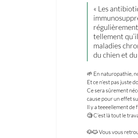
« Les antibiot
immunosuppres
régulièrement,
tellement qu’i
maladies chron
du chien et du
🌱 En naturopathie, no
Et ce n’est pas juste 
Ce sera sûrement néces
cause pour un effet su
Il y a teeeellement de 
🧐 C’est là tout le tra
🐶🐱 Vous vous retrouv