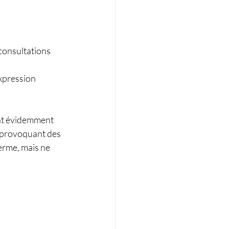
consultations 
xpression 
ont évidemment 
 provoquant des 
erme, mais ne 