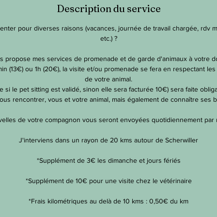
Description du service
i
n
ter pour diverses raisons (vacances, journée de travail chargée, rdv méd
etc.) ?
s propose mes services de promenade et de garde d'animaux à votre do
n (13€) ou 1h (20€), la visite et/ou promenade se fera en respectant les
de votre animal.
e si le pet sitting est validé, sinon elle sera facturée 10€) sera faite obli
 vous rencontrer, vous et votre animal, mais également de connaître ses 
elles de votre compagnon vous seront envoyées quotidiennement par
J'interviens dans un rayon de 20 kms autour de Scherwiller
*Supplément de 3€ les dimanche et jours fériés
*Supplément de 10€ pour une visite chez le vétérinaire
*Frais kilométriques au delà de 10 kms : 0,50€ du km